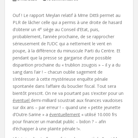
Ouf ! Le rapport Meylan relatif à Mme Dittli permet au
PLR de lâcher celle qui a permis à une droite de hasard
e
d’obtenir un 4
siège au Conseil d’Etat, puis,
probablement, l’année prochaine, de se rapprocher
sérieusement de l’UDC qui a nettement le vent en
poupe, à la différence du minuscule Parti du Centre. Et
pendant que la presse se gargarise d’une possible
disparition prochaine du « trublion zougois » – il y a du
sang dans l’air ! – chacun oublie sagement de
s’intéresser à cette mystérieuse enquête pénale
spontanée dans l’affaire du bouclier fiscal. Tout sera
bientôt prescrit. On ne va pourtant pas s’exciter pour un
éventuel
demi-milliard soustrait aux finances vaudoises
sur dix ans – par erreur ! – quand une « petite jeunette
d’Outre-Sarine » a
éventuellement
« utilisé 10.000 frs
pour financer un mandat public – bidon ? – afin
d’échapper à une plainte pénale !».