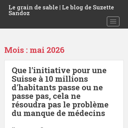
S
Le grain de sable | Le blog de Suzette
k
Sandoz
i
TOGGLE
p
t
o
m
Mois :
mai 2026
a
i
n
Que l’initiative pour une
c
o
Suisse à 10 millions
n
d’habitants passe ou ne
t
passe pas, cela ne
e
n
résoudra pas le problème
t
du manque de médecins