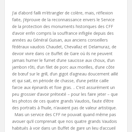
J’ai d’abord failli m’étrangler de colère, mais, réflexion
faite, j’éprouve de la reconnaissance envers le Service
de la protection des monuments historiques des CFF
d’avoir enfin compris la souffrance infligée depuis des
années au Général Guisan, aux anciens conseillers
fédéraux vaudois Chaudet, Chevallaz et Delamuraz, de
devoir vivre dans ce Buffet de Gare où ils ne peuvent
jamais humer le fumet d’une saucisse aux choux, d’un
jambon rôti, d’un filet de porc aux morilles, d’une côte
de bœuf sur le grill, d’un gigot d’agneau doucement aillé
et qui sait, en période de chasse, d’une petite caille
farcie aux épinards et foie gras. .. C’est assurément un
peu grossier d’avoir prétexté – pour les faire jeter – que
les photos de ces quatre grands Vaudois, faute d’être
des portraits à l’huile, n’avaient pas de valeur artistique.
Mais un service des CFF ne pouvait quand même pas
avouer qu’il comprenait que nos quatre grands Vaudois
habitués à voir dans un Buffet de gare un lieu d’accueil