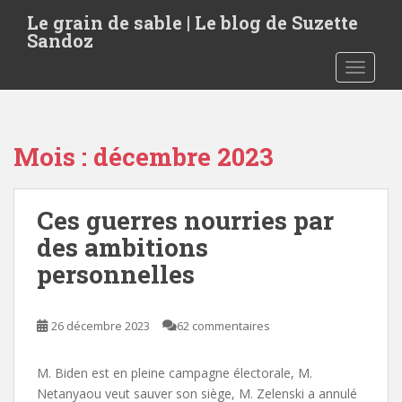
S
Le grain de sable | Le blog de Suzette
k
Sandoz
i
TOGGLE
p
t
o
m
Mois :
décembre 2023
a
i
n
Ces guerres nourries par
c
o
des ambitions
n
personnelles
t
e
n
26 décembre 2023
62 commentaires
t
M. Biden est en pleine campagne électorale, M.
Netanyaou veut sauver son siège, M. Zelenski a annulé