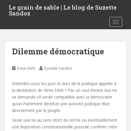
S
Le grain de sable | Le blog de Suzette
k
Sandoz
i
TOGGLE
p
t
o
m
Dilemme démocratique
a
i
n
4 mai 2026
Suzette Sandoz
c
o
Entendez-vous les purs et durs de la politique appeler à
n
la destitution de Mme Dittli ? Pas un seul d’entre eux ne
t
se demande s’il serait compatible avec la démocratie
e
qu’un Parlement destitue une autorité politique élue
n
directement par le peuple.
t
Seule une loi au sens strict du terme ou éventuellement
une disposition constitutionnelle pourrait conférer cette