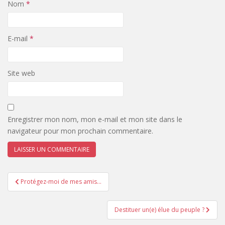
Nom
*
E-mail
*
Site web
Enregistrer mon nom, mon e-mail et mon site dans le
navigateur pour mon prochain commentaire.
A
Navigation
l
Protégez-moi de mes amis…
de
t
l’article
e
Destituer un(e) élue du peuple ?
r