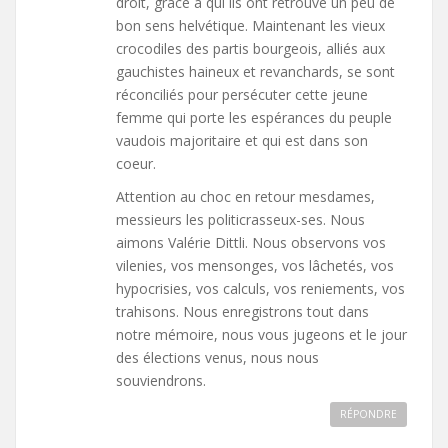
droit, grâce à qui ils ont retrouvé un peu de
bon sens helvétique. Maintenant les vieux
crocodiles des partis bourgeois, alliés aux
gauchistes haineux et revanchards, se sont
réconciliés pour persécuter cette jeune
femme qui porte les espérances du peuple
vaudois majoritaire et qui est dans son
coeur.
Attention au choc en retour mesdames,
messieurs les politicrasseux-ses. Nous
aimons Valérie Dittli. Nous observons vos
vilenies, vos mensonges, vos lâchetés, vos
hypocrisies, vos calculs, vos reniements, vos
trahisons. Nous enregistrons tout dans
notre mémoire, nous vous jugeons et le jour
des élections venus, nous nous
souviendrons.
RÉPONDRE