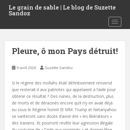
S
Le grain de sable | Le blog de Suzette
k
Sandoz
i
TOGGLE
p
t
o
m
Pleure, ô mon Pays détruit!
a
i
n
9 avril 2026
Suzette Sandoz
c
o
Si le régime des mollahs était définitivement renversé
n
que resterait-il aux patriotes qui appelaient à l’aide pour
t
obtenir ce résultat ? Des ruines, de la destruction, plus
e
de morts et de déracinés encore qu’il n’y en avait déjà
n
eu sous le Régime honni! Et MM. Trump et Netanyahou
t
se vanteront sans doute d’avoir été « les libérateurs »
des Iraniens. Ils pourront revêtir leur agression illégale
du costume de « l’aide aux opprimés » et donner libre