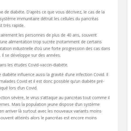
ype de diabète. D’après ce que vous décrivez, le cas de la
e système immunitaire détruit les cellules du pancréas
t très rapide.
tairement les personnes de plus de 40 ans, souvent
 d’une alimentation trop sucrée (notamment de certains
ntation industrielle d’où une forte progression des cas dans
Il se développe sur des années.
dans les études Covid-vaccin-diabète.
e diabète influence aussi la gravité d’une infection Covid. Il
malades Covid et il est donc possible qu’un diabète pré-
iqué lors d’un Covid.
fection sévère, le virus s’attaque au pancréas tout comme il
ternes. Mais la population jeune dispose d’un système
en arriver là surtout avec les nouveaux variants moins
souvent atteints alors le pancréas est encore moins