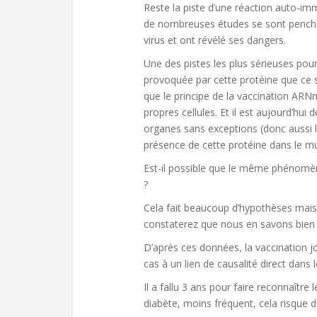
Reste la piste d’une réaction auto-imm
de nombreuses études se sont penchée
virus et ont révélé ses dangers.
Une des pistes les plus sérieuses pour
provoquée par cette protéine que ce so
que le principe de la vaccination ARNm
propres cellules. Et il est aujourd’hui 
organes sans exceptions (donc aussi l
présence de cette protéine dans le m
Est-il possible que le même phénomè
?
Cela fait beaucoup d’hypothèses mais s
constaterez que nous en savons bien p
D’après ces données, la vaccination jo
cas à un lien de causalité direct dans l
Il a fallu 3 ans pour faire reconnaître 
diabète, moins fréquent, cela risque