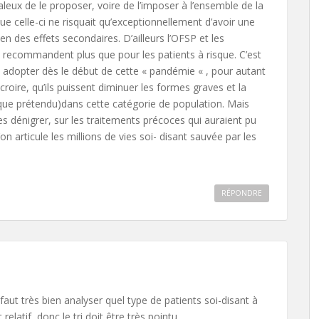
daleux de le proposer, voire de l’imposer à l’ensemble de la
ue celle-ci ne risquait qu’exceptionnellement d’avoir une
en des effets secondaires. D’ailleurs l’OFSP et les
le recommandent plus que pour les patients à risque. C’est
du adopter dès le début de cette « pandémie « , pour autant
croire, qu’ils puissent diminuer les formes graves et la
que prétendu)dans cette catégorie de population. Mais
les dénigrer, sur les traitements précoces qui auraient pu
on articule les millions de vies soi- disant sauvée par les
RÉPONDRE
 faut très bien analyser quel type de patients soi-disant à
elatif, donc le tri doit être très pointu.