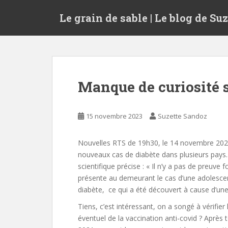
S
Le grain de sable | Le blog de Su
k
i
p
t
o
m
Manque de curiosité s
a
i
n
15 novembre 2023
Suzette Sandoz
c
o
Nouvelles RTS de 19h30, le 14 novembre 2023
n
nouveaux cas de diabète dans plusieurs pays. 
t
scientifique précise : « Il n’y a pas de preuve 
e
présente au demeurant le cas d’une adolescen
n
diabète, ce qui a été découvert à cause d’une 
t
Tiens, c’est intéressant, on a songé à vérifier 
éventuel de la vaccination anti-covid ? Après 