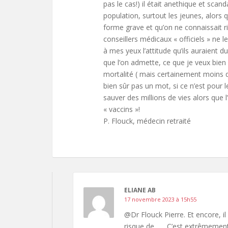
pas le cas!) il était anethique et scan
population, surtout les jeunes, alors q
forme grave et qu’on ne connaissait ri
conseillers médicaux « officiels » ne 
à mes yeux l’attitude qu’ils auraient 
que l’on admette, ce que je veux bien 
mortalité ( mais certainement moins 
bien sûr pas un mot, si ce n’est pour 
sauver des millions de vies alors que l’
« vaccins »!
P. Flouck, médecin retraité
ELIANE AB
17 novembre 2023 à 15h55
@Dr Flouck Pierre. Et encore, il
risque de ….. C’est extrêmement r