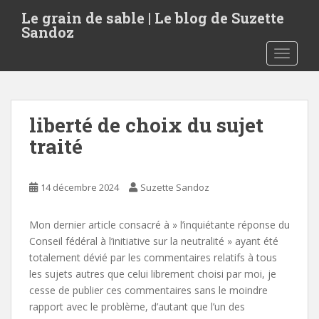
S
Le grain de sable | Le blog de Suzette
k
Sandoz
i
TOGGLE
p
t
o
m
liberté de choix du sujet
a
i
traité
n
c
o
14 décembre 2024
Suzette Sandoz
n
t
Mon dernier article consacré à » l’inquiétante réponse du
e
Conseil fédéral à l’initiative sur la neutralité » ayant été
n
totalement dévié par les commentaires relatifs à tous
t
les sujets autres que celui librement choisi par moi, je
cesse de publier ces commentaires sans le moindre
rapport avec le problème, d’autant que l’un des